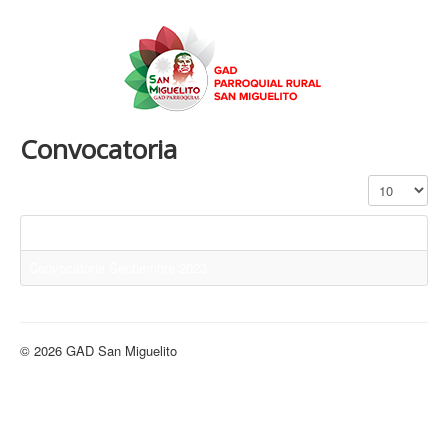
Convocatoria
Cantidad a mo
Título
Convocatoria Septiembre 2023
© 2026 GAD San Miguelito
Volver arriba